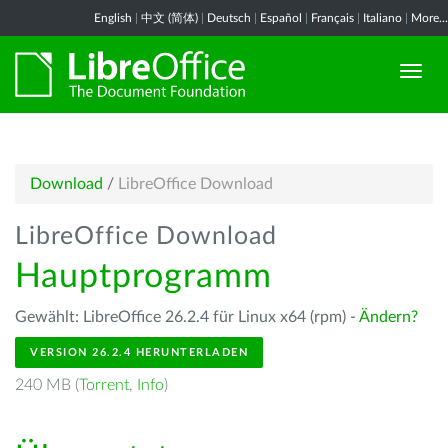
English
|
中文 (简体)
|
Deutsch
|
Español
|
Français
|
Italiano
|
More...
Download
/
LibreOffice Download
LibreOffice Download
Hauptprogramm
Gewählt: LibreOffice 26.2.4 für Linux x64 (rpm) -
Ändern?
VERSION 26.2.4 HERUNTERLADEN
240 MB (
Torrent
,
Info
)