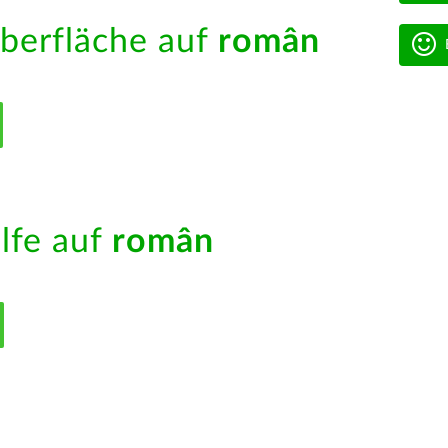
berfläche auf
român
ilfe auf
român