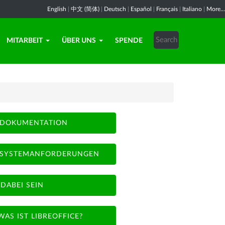
English
|
中文 (简体)
|
Deutsch
|
Español
|
Français
|
Italiano
|
More...
MITARBEIT
ÜBER UNS
SPENDE
DOKUMENTATION
SYSTEMANFORDERUNGEN
DABEI SEIN
WAS IST LIBREOFFICE?