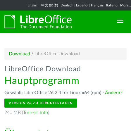
English
|
中文 (简体)
|
Deutsch
|
Español
|
Français
|
Italiano
|
More...
Download
/
LibreOffice Download
LibreOffice Download
Hauptprogramm
Gewählt: LibreOffice 26.2.4 für Linux x64 (rpm) -
Ändern?
VERSION 26.2.4 HERUNTERLADEN
240 MB (
Torrent
,
Info
)