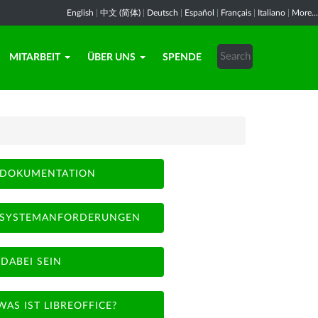
English
|
中文 (简体)
|
Deutsch
|
Español
|
Français
|
Italiano
|
More...
MITARBEIT
ÜBER UNS
SPENDE
DOKUMENTATION
SYSTEMANFORDERUNGEN
DABEI SEIN
WAS IST LIBREOFFICE?