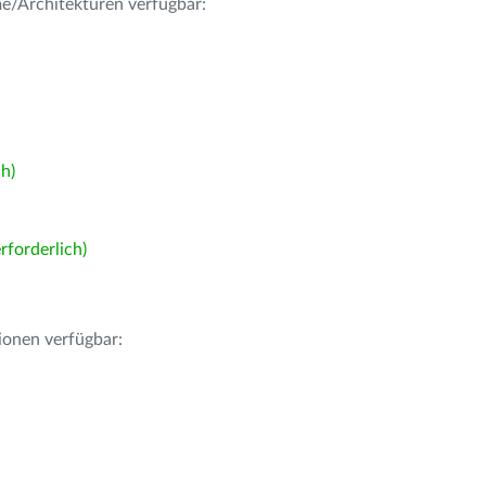
me/Architekturen verfügbar:
h)
forderlich)
ionen verfügbar: