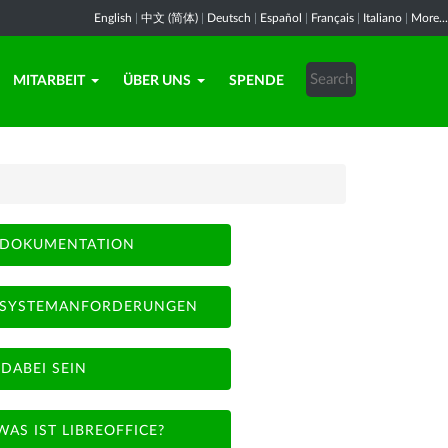
English
|
中文 (简体)
|
Deutsch
|
Español
|
Français
|
Italiano
|
More...
MITARBEIT
ÜBER UNS
SPENDE
DOKUMENTATION
SYSTEMANFORDERUNGEN
DABEI SEIN
WAS IST LIBREOFFICE?