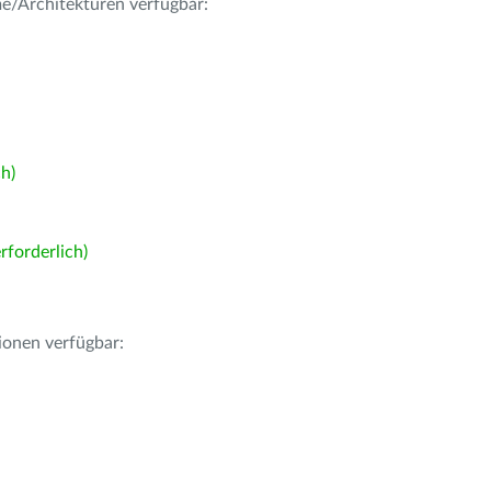
me/Architekturen verfügbar:
h)
forderlich)
ionen verfügbar: