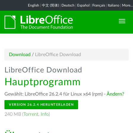
English
|
中文 (简体)
|
Deutsch
|
Español
|
Français
|
Italiano
|
More...
Download
/
LibreOffice Download
LibreOffice Download
Hauptprogramm
Gewählt: LibreOffice 26.2.4 für Linux x64 (rpm) -
Ändern?
VERSION 26.2.4 HERUNTERLADEN
240 MB (
Torrent
,
Info
)