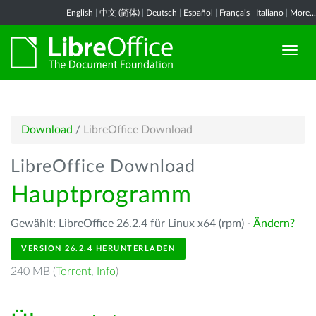
English
|
中文 (简体)
|
Deutsch
|
Español
|
Français
|
Italiano
|
More...
Download
/
LibreOffice Download
LibreOffice Download
Hauptprogramm
Gewählt: LibreOffice 26.2.4 für Linux x64 (rpm) -
Ändern?
VERSION 26.2.4 HERUNTERLADEN
240 MB (
Torrent
,
Info
)