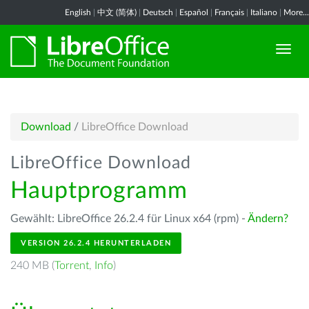
English
|
中文 (简体)
|
Deutsch
|
Español
|
Français
|
Italiano
|
More...
Download
/
LibreOffice Download
LibreOffice Download
Hauptprogramm
Gewählt: LibreOffice 26.2.4 für Linux x64 (rpm) -
Ändern?
VERSION 26.2.4 HERUNTERLADEN
240 MB (
Torrent
,
Info
)