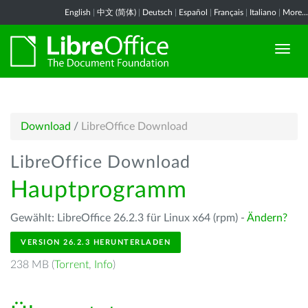
English
|
中文 (简体)
|
Deutsch
|
Español
|
Français
|
Italiano
|
More...
Download
/
LibreOffice Download
LibreOffice Download
Hauptprogramm
Gewählt: LibreOffice 26.2.3 für Linux x64 (rpm) -
Ändern?
VERSION 26.2.3 HERUNTERLADEN
238 MB (
Torrent
,
Info
)