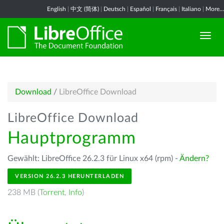
English
|
中文 (简体)
|
Deutsch
|
Español
|
Français
|
Italiano
|
More...
Download
/
LibreOffice Download
LibreOffice Download
Hauptprogramm
Gewählt: LibreOffice 26.2.3 für Linux x64 (rpm) -
Ändern?
VERSION 26.2.3 HERUNTERLADEN
238 MB (
Torrent
,
Info
)