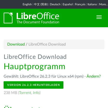
English
|
中文 (简体)
|
Deutsch
|
Español
|
Français
|
Italiano
|
More...
Download
/
LibreOffice Download
LibreOffice Download
Hauptprogramm
Gewählt: LibreOffice 26.2.3 für Linux x64 (rpm) -
Ändern?
VERSION 26.2.3 HERUNTERLADEN
238 MB (
Torrent
,
Info
)