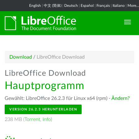
English
|
中文 (简体)
|
Deutsch
|
Español
|
Français
|
Italiano
|
More...
Download
/
LibreOffice Download
LibreOffice Download
Hauptprogramm
Gewählt: LibreOffice 26.2.3 für Linux x64 (rpm) -
Ändern?
VERSION 26.2.3 HERUNTERLADEN
238 MB (
Torrent
,
Info
)