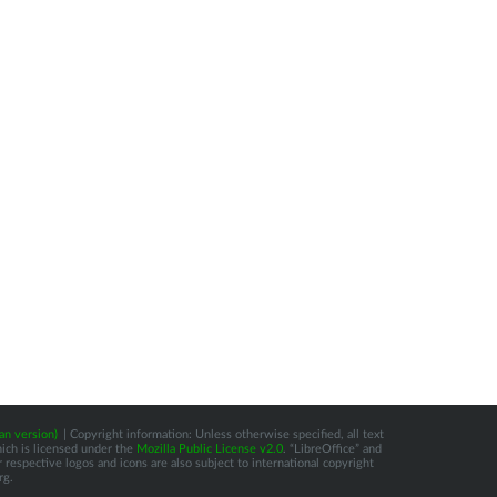
an version)
| Copyright information: Unless otherwise specified, all text
hich is licensed under the
Mozilla Public License v2.0
. “LibreOffice” and
respective logos and icons are also subject to international copyright
rg.