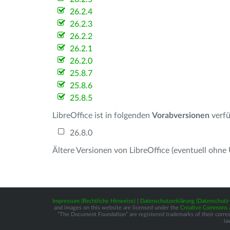
26.2.4
26.2.3
26.2.2
26.2.1
26.2.0
25.8.7
25.8.6
25.8.5
LibreOffice ist in folgenden
Vorabversionen
verfü
26.8.0
Ältere Versionen von LibreOffice (eventuell ohne
Impressum (Rechtliche Hinweise)
|
Datenschutzerklärung (Datenschut
and images on this website are licensed under the
Creative Commons At
“The Document Foundation” are registered trademarks of their correspo
la