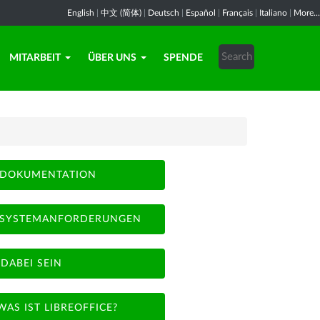
English
|
中文 (简体)
|
Deutsch
|
Español
|
Français
|
Italiano
|
More...
MITARBEIT
ÜBER UNS
SPENDE
DOKUMENTATION
SYSTEMANFORDERUNGEN
DABEI SEIN
WAS IST LIBREOFFICE?