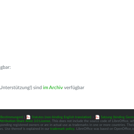
gbar:
 Unterstützung!) sind
im Archiv
verfügbar
z-Bestimmungen)
|
Statutes (non-binding English translation)
-
Satzung (binding Germ
tribution-Share Alike 3.0 License
. This does not include the source code of LibreOffice, w
nding registered owners or are in actual use as trademarks in one or more countries. Their 
ws. Use thereof is explained in our
trademark policy
. LibreOffice was based on OpenOffice.o