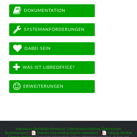
DOKUMENTATION
SYSTEMANFORDERUNGEN
DABEI SEIN
WAS IST LIBREOFFICE?
ERWEITERUNGEN
Impressum (Rechtliche Hinweise)
|
Datenschutzerklärung (Datenschutz-
Bestimmungen)
|
Statutes (non-binding English translation)
-
Satzung (binding
German version)
| Copyright information: Unless otherwise specified, all text and