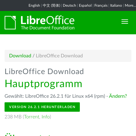
English
|
中文 (简体)
|
Deutsch
|
Español
|
Français
|
Italiano
|
More...
Download
/
LibreOffice Download
LibreOffice Download
Hauptprogramm
Gewählt: LibreOffice 26.2.1 für Linux x64 (rpm) -
Ändern?
VERSION 26.2.1 HERUNTERLADEN
238 MB (
Torrent
,
Info
)