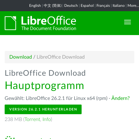
English
|
中文 (简体)
|
Deutsch
|
Español
|
Français
|
Italiano
|
More...
Download
/
LibreOffice Download
LibreOffice Download
Hauptprogramm
Gewählt: LibreOffice 26.2.1 für Linux x64 (rpm) -
Ändern?
VERSION 26.2.1 HERUNTERLADEN
238 MB (
Torrent
,
Info
)