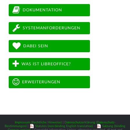
DOKUMENTATION
SYSTEMANFORDERUNGEN
DABEI SEIN
WAS IST LIBREOFFICE?
ERWEITERUNGEN
Impressum (Rechtliche Hinweise)
|
Datenschutzerklärung (Datenschutz-
Bestimmungen)
|
Statutes (non-binding English translation)
-
Satzung (binding
German version)
| Copyright information: Unless otherwise specified, all text and