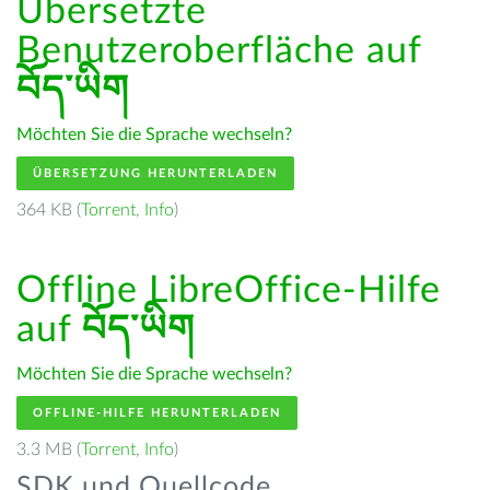
Übersetzte
Benutzeroberfläche auf
བོད་ཡིག
Möchten Sie die Sprache wechseln?
ÜBERSETZUNG HERUNTERLADEN
364 KB (
Torrent
,
Info
)
Offline LibreOffice-Hilfe
auf
བོད་ཡིག
Möchten Sie die Sprache wechseln?
OFFLINE-HILFE HERUNTERLADEN
3.3 MB (
Torrent
,
Info
)
SDK und Quellcode