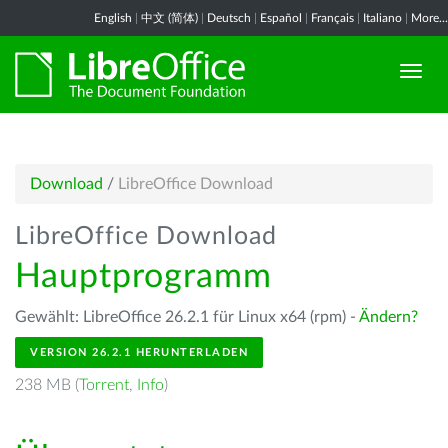
English
|
中文 (简体)
|
Deutsch
|
Español
|
Français
|
Italiano
|
More...
Download
/
LibreOffice Download
LibreOffice Download
Hauptprogramm
Gewählt: LibreOffice 26.2.1 für Linux x64 (rpm) -
Ändern?
VERSION 26.2.1 HERUNTERLADEN
238 MB (
Torrent
,
Info
)