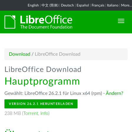
English
|
中文 (简体)
|
Deutsch
|
Español
|
Français
|
Italiano
|
More...
Download
/
LibreOffice Download
LibreOffice Download
Hauptprogramm
Gewählt: LibreOffice 26.2.1 für Linux x64 (rpm) -
Ändern?
VERSION 26.2.1 HERUNTERLADEN
238 MB (
Torrent
,
Info
)