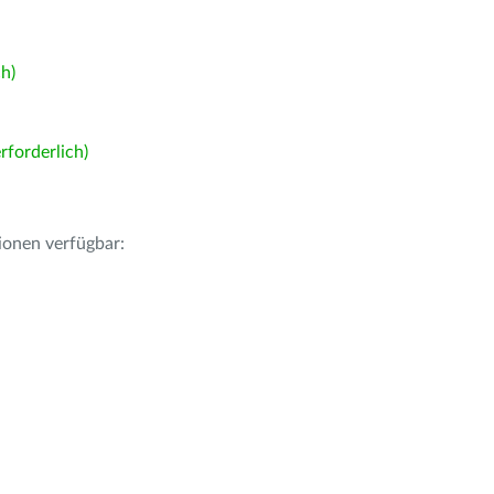
h)
forderlich)
ionen verfügbar: