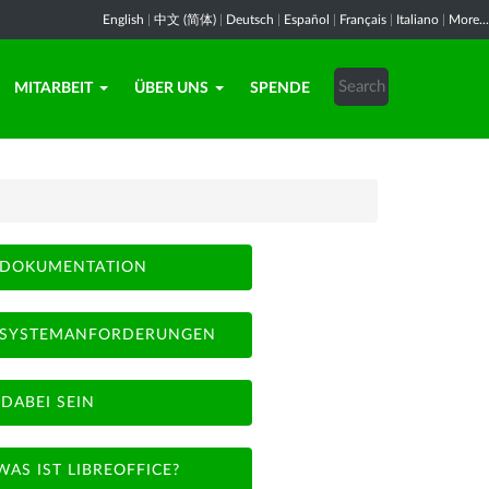
English
|
中文 (简体)
|
Deutsch
|
Español
|
Français
|
Italiano
|
More...
MITARBEIT
ÜBER UNS
SPENDE
DOKUMENTATION
SYSTEMANFORDERUNGEN
DABEI SEIN
WAS IST LIBREOFFICE?