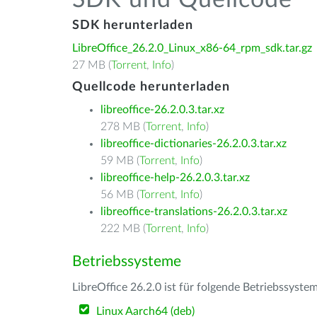
SDK und Quellcode
SDK herunterladen
LibreOffice_26.2.0_Linux_x86-64_rpm_sdk.tar.gz
27 MB (
Torrent
,
Info
)
Quellcode herunterladen
libreoffice-26.2.0.3.tar.xz
278 MB (
Torrent
,
Info
)
libreoffice-dictionaries-26.2.0.3.tar.xz
59 MB (
Torrent
,
Info
)
libreoffice-help-26.2.0.3.tar.xz
56 MB (
Torrent
,
Info
)
libreoffice-translations-26.2.0.3.tar.xz
222 MB (
Torrent
,
Info
)
Betriebssysteme
LibreOffice 26.2.0 ist für folgende Betriebssyste
Linux Aarch64 (deb)