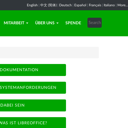
English
|
中文 (简体)
|
Deutsch
|
Español
|
Français
|
Italiano
|
More...
MITARBEIT
ÜBER UNS
SPENDE
DOKUMENTATION
SYSTEMANFORDERUNGEN
DABEI SEIN
WAS IST LIBREOFFICE?