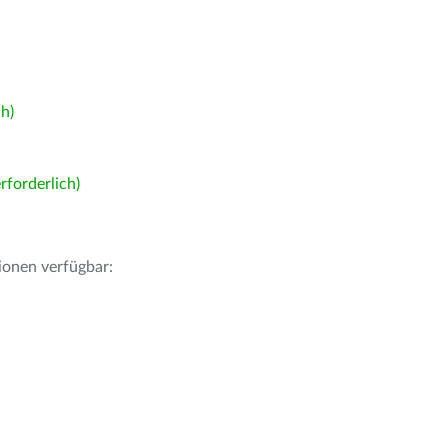
h)
forderlich)
ionen verfügbar: