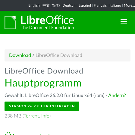
English
|
中文 (简体)
|
Deutsch
|
Español
|
Français
|
Italiano
|
More...
Download
/
LibreOffice Download
LibreOffice Download
Hauptprogramm
Gewählt: LibreOffice 26.2.0 für Linux x64 (rpm) -
Ändern?
VERSION 26.2.0 HERUNTERLADEN
238 MB (
Torrent
,
Info
)