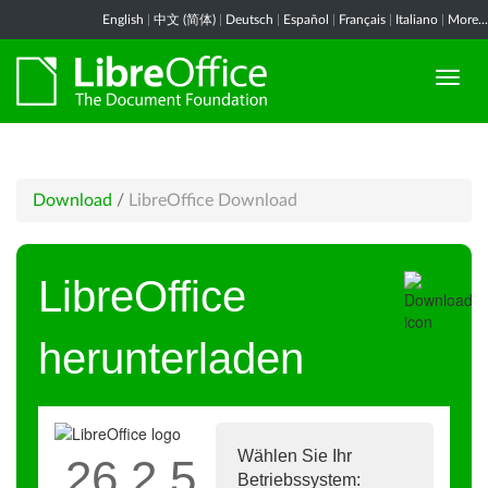
English
|
中文 (简体)
|
Deutsch
|
Español
|
Français
|
Italiano
|
More...
Download
/
LibreOffice Download
LibreOffice
herunterladen
Wählen Sie Ihr
26.2.5
Betriebssystem: