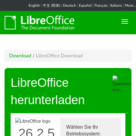
English
|
中文 (简体)
|
Deutsch
|
Español
|
Français
|
Italiano
|
More...
Download
/
LibreOffice Download
LibreOffice
herunterladen
Wählen Sie Ihr
26.2.5
Betriebssystem: