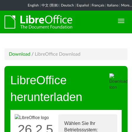
English
|
中文 (简体)
|
Deutsch
|
Español
|
Français
|
Italiano
|
More...
Download
/
LibreOffice Download
LibreOffice
herunterladen
Wählen Sie Ihr
26.2.5
Betriebssystem: