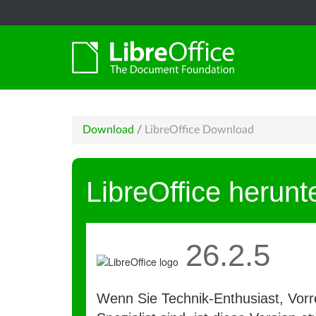
Download
/
LibreOffice Download
LibreOffice herunt
26.2.5
Wenn Sie Technik-Enthusiast, Vorre