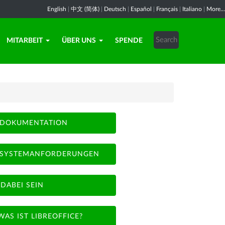
English
|
中文 (简体)
|
Deutsch
|
Español
|
Français
|
Italiano
|
More...
MITARBEIT
ÜBER UNS
SPENDE
DOKUMENTATION
SYSTEMANFORDERUNGEN
DABEI SEIN
WAS IST LIBREOFFICE?