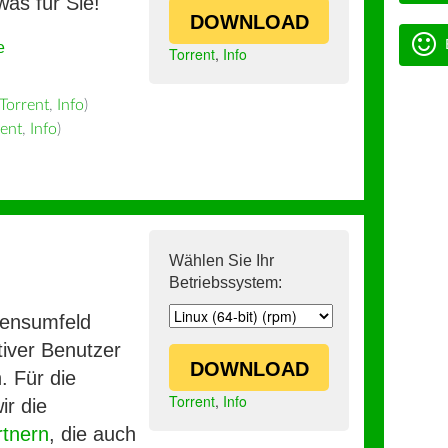
was für Sie!
DOWNLOAD
e
Torrent
,
Info
Torrent
,
Info
)
rent
,
Info
)
Wählen Sie Ihr
Betriebssystem:
mensumfeld
iver Benutzer
DOWNLOAD
. Für die
Torrent
,
Info
ir die
rtnern
, die auch