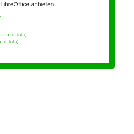
LibreOffice anbieten.
e
Torrent
,
Info
)
rent
,
Info
)