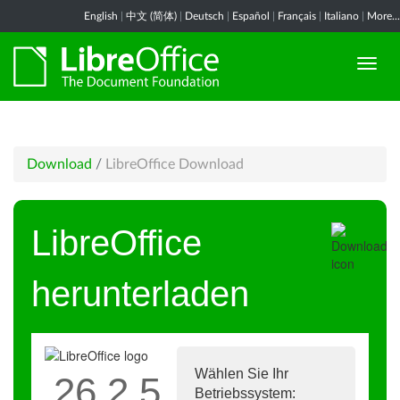
English
|
中文 (简体)
|
Deutsch
|
Español
|
Français
|
Italiano
|
More...
Download
/
LibreOffice Download
LibreOffice
herunterladen
Wählen Sie Ihr
26.2.5
Betriebssystem: