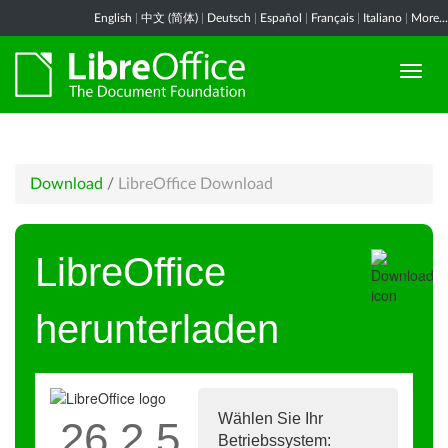
English
|
中文 (简体)
|
Deutsch
|
Español
|
Français
|
Italiano
|
More...
Download
/
LibreOffice Download
LibreOffice
herunterladen
Wählen Sie Ihr
26.2.5
Betriebssystem: