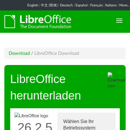
English
|
中文 (简体)
|
Deutsch
|
Español
|
Français
|
Italiano
|
More...
Download
/
LibreOffice Download
LibreOffice
herunterladen
Wählen Sie Ihr
26.2.5
Betriebssystem: