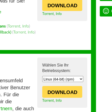
was für Sie!
DOWNLOAD
e
Torrent
,
Info
aans
(
Torrent
,
Info
)
llback)
(
Torrent
,
Info
)
Wählen Sie Ihr
Betriebssystem:
mensumfeld
iver Benutzer
DOWNLOAD
. Für die
Torrent
,
Info
ir die
rtnern
, die auch