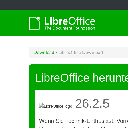
Download
/
LibreOffice Download
LibreOffice herunt
26.2.5
Wenn Sie Technik-Enthusiast, Vorre