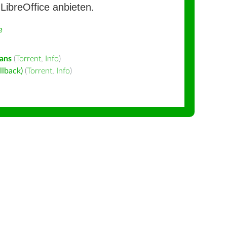
LibreOffice anbieten.
e
aans
(
Torrent
,
Info
)
llback)
(
Torrent
,
Info
)