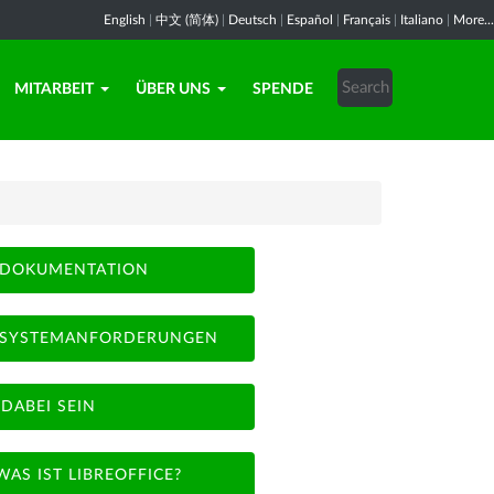
English
|
中文 (简体)
|
Deutsch
|
Español
|
Français
|
Italiano
|
More...
MITARBEIT
ÜBER UNS
SPENDE
DOKUMENTATION
SYSTEMANFORDERUNGEN
DABEI SEIN
WAS IST LIBREOFFICE?