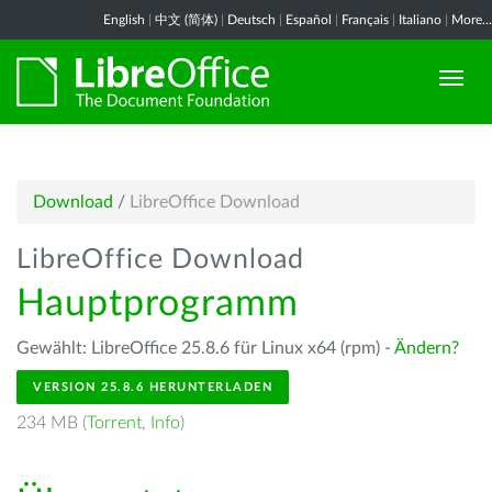
English
|
中文 (简体)
|
Deutsch
|
Español
|
Français
|
Italiano
|
More...
Download
/
LibreOffice Download
LibreOffice Download
Hauptprogramm
Gewählt: LibreOffice 25.8.6 für Linux x64 (rpm) -
Ändern?
VERSION 25.8.6 HERUNTERLADEN
234 MB (
Torrent
,
Info
)