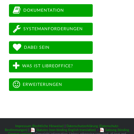
DOKUMENTATION
SYSTEMANFORDERUNGEN
DABEI SEIN
WAS IST LIBREOFFICE?
ERWEITERUNGEN
Impressum (Rechtliche Hinweise)
|
Datenschutzerklärung (Datenschutz-
Bestimmungen)
|
Statutes (non-binding English translation)
-
Satzung (binding
German version)
| Copyright information: Unless otherwise specified, all text and