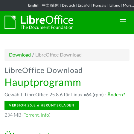
English
|
中文 (简体)
|
Deutsch
|
Español
|
Français
|
Italiano
|
More...
Download
/
LibreOffice Download
LibreOffice Download
Hauptprogramm
Gewählt: LibreOffice 25.8.6 für Linux x64 (rpm) -
Ändern?
VERSION 25.8.6 HERUNTERLADEN
234 MB (
Torrent
,
Info
)