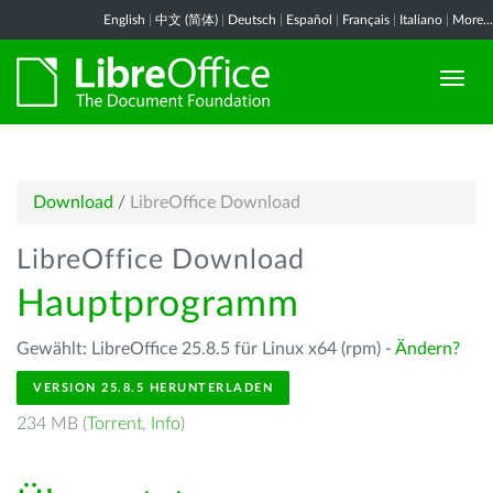
English
|
中文 (简体)
|
Deutsch
|
Español
|
Français
|
Italiano
|
More...
Download
/
LibreOffice Download
LibreOffice Download
Hauptprogramm
Gewählt: LibreOffice 25.8.5 für Linux x64 (rpm) -
Ändern?
VERSION 25.8.5 HERUNTERLADEN
234 MB (
Torrent
,
Info
)