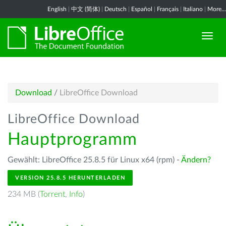
English
|
中文 (简体)
|
Deutsch
|
Español
|
Français
|
Italiano
|
More...
Download
/
LibreOffice Download
LibreOffice Download
Hauptprogramm
Gewählt: LibreOffice 25.8.5 für Linux x64 (rpm) -
Ändern?
VERSION 25.8.5 HERUNTERLADEN
234 MB (
Torrent
,
Info
)