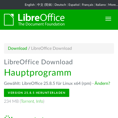
English
|
中文 (简体)
|
Deutsch
|
Español
|
Français
|
Italiano
|
More...
Download
/
LibreOffice Download
LibreOffice Download
Hauptprogramm
Gewählt: LibreOffice 25.8.5 für Linux x64 (rpm) -
Ändern?
VERSION 25.8.5 HERUNTERLADEN
234 MB (
Torrent
,
Info
)