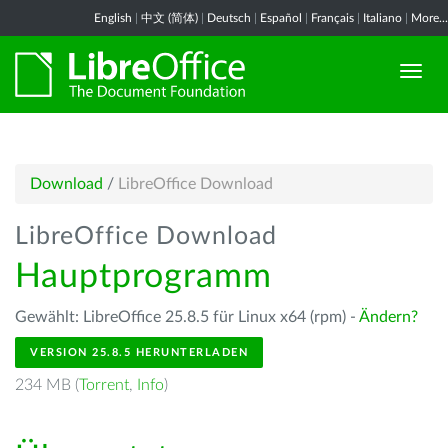
English
|
中文 (简体)
|
Deutsch
|
Español
|
Français
|
Italiano
|
More...
Download
/
LibreOffice Download
LibreOffice Download
Hauptprogramm
Gewählt: LibreOffice 25.8.5 für Linux x64 (rpm) -
Ändern?
VERSION 25.8.5 HERUNTERLADEN
234 MB (
Torrent
,
Info
)