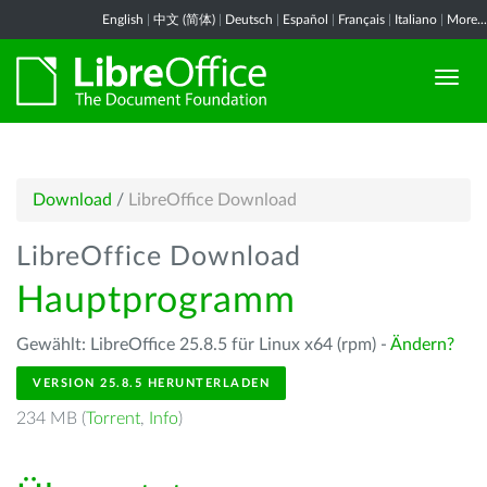
English
|
中文 (简体)
|
Deutsch
|
Español
|
Français
|
Italiano
|
More...
Download
/
LibreOffice Download
LibreOffice Download
Hauptprogramm
Gewählt: LibreOffice 25.8.5 für Linux x64 (rpm) -
Ändern?
VERSION 25.8.5 HERUNTERLADEN
234 MB (
Torrent
,
Info
)