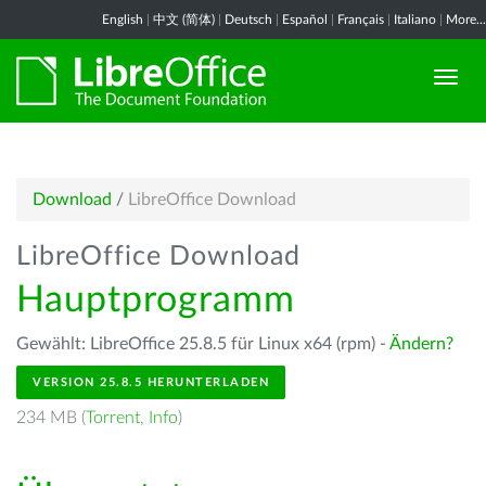
English
|
中文 (简体)
|
Deutsch
|
Español
|
Français
|
Italiano
|
More...
Download
/
LibreOffice Download
LibreOffice Download
Hauptprogramm
Gewählt: LibreOffice 25.8.5 für Linux x64 (rpm) -
Ändern?
VERSION 25.8.5 HERUNTERLADEN
234 MB (
Torrent
,
Info
)