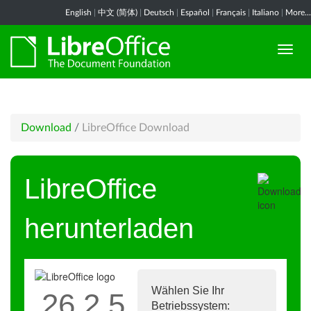
English
|
中文 (简体)
|
Deutsch
|
Español
|
Français
|
Italiano
|
More...
Download
/
LibreOffice Download
LibreOffice
herunterladen
Wählen Sie Ihr
26.2.5
Betriebssystem: