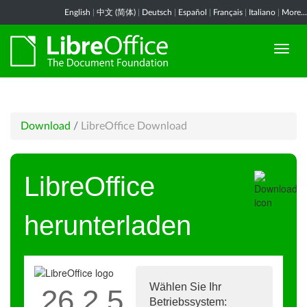
English
|
中文 (简体)
|
Deutsch
|
Español
|
Français
|
Italiano
|
More...
Download
/
LibreOffice Download
LibreOffice
herunterladen
Wählen Sie Ihr
26.2.5
Betriebssystem: