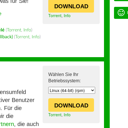
was für Sie!
DOWNLOAD
e
Torrent
,
Info
lé
(
Torrent
,
Info
)
llback)
(
Torrent
,
Info
)
Wählen Sie Ihr
Betriebssystem:
mensumfeld
iver Benutzer
DOWNLOAD
. Für die
Torrent
,
Info
ir die
rtnern
, die auch