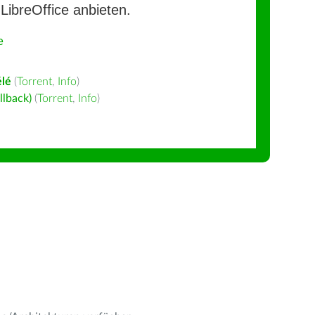
LibreOffice anbieten.
e
lé
(
Torrent
,
Info
)
llback)
(
Torrent
,
Info
)