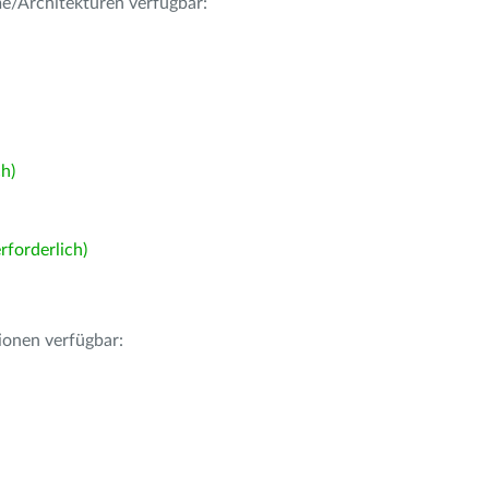
me/Architekturen verfügbar:
h)
forderlich)
ionen verfügbar: