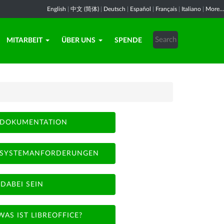
English
|
中文 (简体)
|
Deutsch
|
Español
|
Français
|
Italiano
|
More...
MITARBEIT
ÜBER UNS
SPENDE
DOKUMENTATION
SYSTEMANFORDERUNGEN
DABEI SEIN
WAS IST LIBREOFFICE?