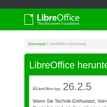
Download
/
LibreOffice Download
LibreOffice herunt
26.2.5
Wenn Sie Technik-Enthusiast, Vorre