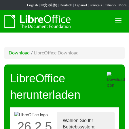
English
|
中文 (简体)
|
Deutsch
|
Español
|
Français
|
Italiano
|
More...
Download
/
LibreOffice Download
LibreOffice
herunterladen
Wählen Sie Ihr
26.2.5
Betriebssystem: