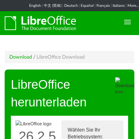
English
|
中文 (简体)
|
Deutsch
|
Español
|
Français
|
Italiano
|
More...
Download
/
LibreOffice Download
LibreOffice
herunterladen
Wählen Sie Ihr
26.2.5
Betriebssystem: