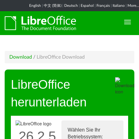
English
|
中文 (简体)
|
Deutsch
|
Español
|
Français
|
Italiano
|
More...
Download
/
LibreOffice Download
LibreOffice
herunterladen
Wählen Sie Ihr
26.2.5
Betriebssystem: