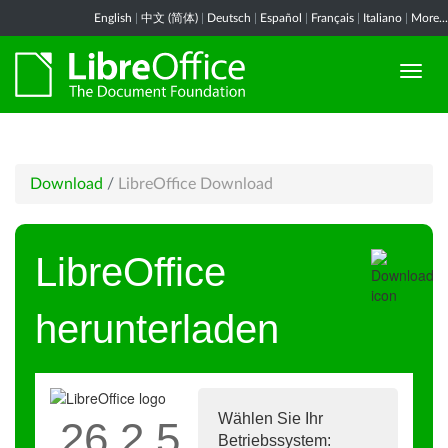
English
|
中文 (简体)
|
Deutsch
|
Español
|
Français
|
Italiano
|
More...
Download
/
LibreOffice Download
LibreOffice
herunterladen
Wählen Sie Ihr
26.2.5
Betriebssystem: