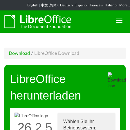
English
|
中文 (简体)
|
Deutsch
|
Español
|
Français
|
Italiano
|
More...
Download
/
LibreOffice Download
LibreOffice
herunterladen
Wählen Sie Ihr
26.2.5
Betriebssystem: