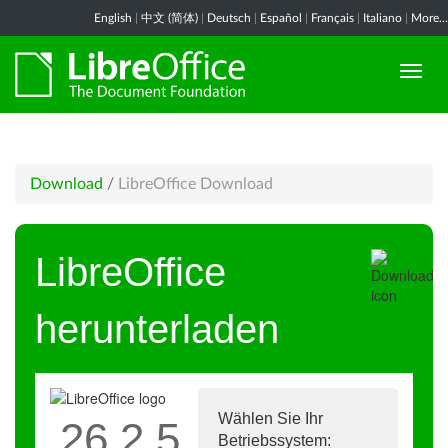
English
|
中文 (简体)
|
Deutsch
|
Español
|
Français
|
Italiano
|
More...
Download
/
LibreOffice Download
LibreOffice
herunterladen
Wählen Sie Ihr
26.2.5
Betriebssystem: