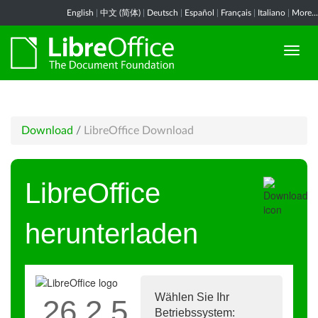
English
|
中文 (简体)
|
Deutsch
|
Español
|
Français
|
Italiano
|
More...
Download
/
LibreOffice Download
LibreOffice
herunterladen
Wählen Sie Ihr
26.2.5
Betriebssystem: