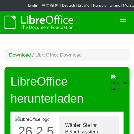
English
|
中文 (简体)
|
Deutsch
|
Español
|
Français
|
Italiano
|
More...
Download
/
LibreOffice Download
LibreOffice
herunterladen
Wählen Sie Ihr
26.2.5
Betriebssystem: