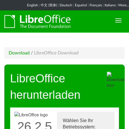
English
|
中文 (简体)
|
Deutsch
|
Español
|
Français
|
Italiano
|
More...
Download
/
LibreOffice Download
LibreOffice
herunterladen
Wählen Sie Ihr
26.2.5
Betriebssystem: