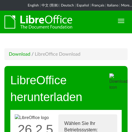
English
|
中文 (简体)
|
Deutsch
|
Español
|
Français
|
Italiano
|
More...
Download
/
LibreOffice Download
LibreOffice
herunterladen
Wählen Sie Ihr
26.2.5
Betriebssystem: