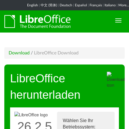
English
|
中文 (简体)
|
Deutsch
|
Español
|
Français
|
Italiano
|
More...
Download
/
LibreOffice Download
LibreOffice
herunterladen
Wählen Sie Ihr
26.2.5
Betriebssystem: